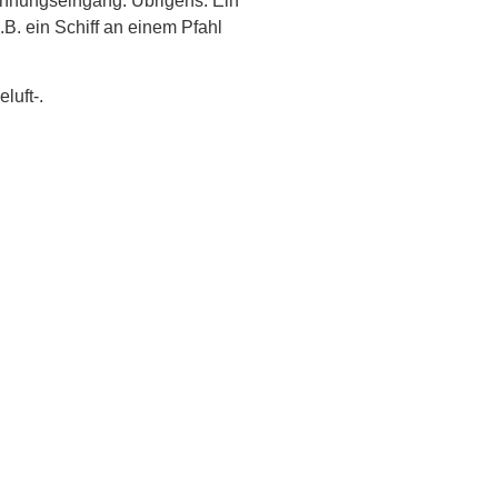
hnungseingang. Übrigens: Ein
.B. ein Schiff an einem Pfahl
luft-.