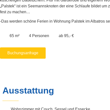
kuscheligen Badetüchern. Flur mit Garderobe und eigenem Wo
„Palstek“ ist ein Seemannsknoten der eine Schlaufe bildet um z
fest zu machen…
-Das werden schöne Ferien in Wohnung Palstek im Albatros see
65 m²
4 Personen
ab 95,- €
Buchungsanfrage
Ausstattung
Wohnzimmer mit Couch, Sessel und Essecke